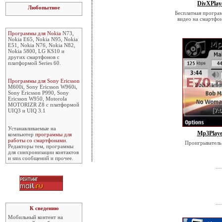
DivXPlaye
Любопытное
Бесплатная програ
видео на смартфон
Программы для Nokia
N73,
Nokia E65, Nokia N95, Nokia
E51, Nokia N76, Nokia N82,
Nokia 5800, LG KS10 и
других смартфонов с
платформой Series 60.
Программы для Sony Ericsson
M600i, Sony Ericsson W960i,
Sony Ericsson P990, Sony
Ericsson W950, Motorola
MOTORIZR Z8 с платформой
UIQ3 и UIQ 3.1
Устанавливаемые на
Mp3Playe
компьютер
программы для
работы со смартфонами
.
Проигрыватель
Редакторы тем, программы
для синхронизации контактов
и sms сообщений и прочее.
К сведению
Мобильный контент на