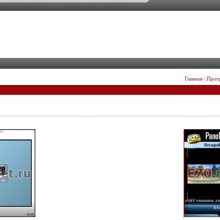
Главная
\
Прог