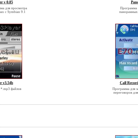
r v 0.85
Pan
мма для просмотра
Программа 
ах с Symbian 9.1
панорамных
r v3.54b
Call Record
 *.mp3 файлов
Программа для з
переговоров для