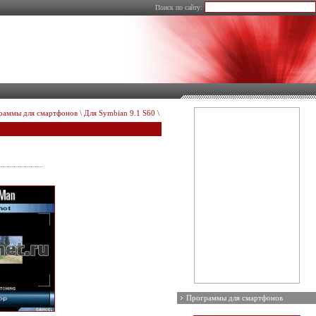
Поиск по сайту:
раммы для смартфонов
\
Для Symbian 9.1 S60
\
Программы для смартфонов