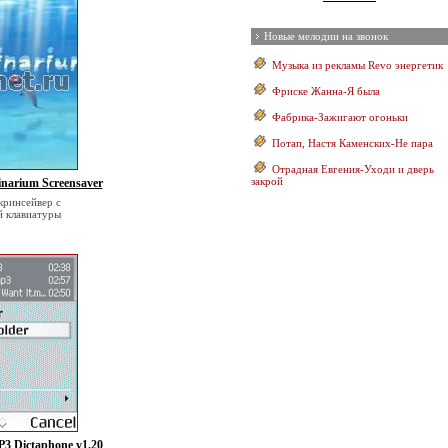
Новые мелодии на звонок
Музыка из рекламы Revo энергетик
Фриске Жанна-Я была
Фабрика-Зажигают огоньки
Потап, Настя Каменских-Не пара
Отрадная Евгения-Уходи и дверь
закрой
inarium Screensaver
кринсейвер с
й клавиатуры
3 Dictaphone v1.20