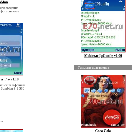
oMan
для создания
 фотоснимков
Mobicrac IpConfig v1.00
Темы для смартфонов
er Pro v1.10
аписи телефонных
 Symbian 9.1 S60
Coca Cola