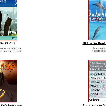
3D Arts Dss Dolph
ite SP v6.13
Красивый с
дания и коррекции
блокировко
 с Symbian 9.1 S60
ALON Software MP
ANO Screensaver