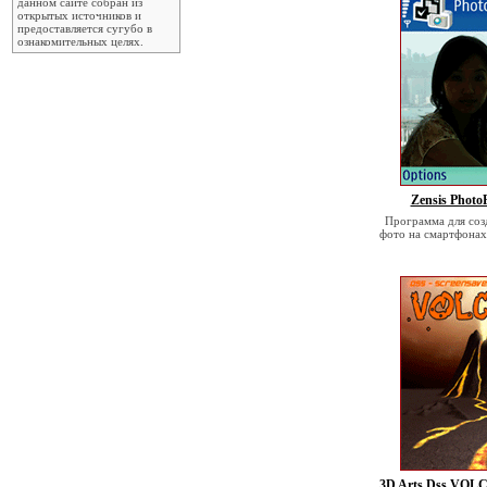
данном сайте собран из
открытых источников и
предоставляется сугубо в
ознакомительных целях.
Zensis PhotoR
Программа для соз
фото на смартфонах
3D Arts Dss VOLC