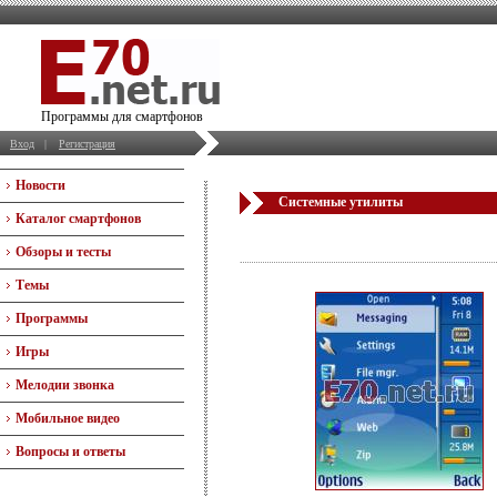
Программы для смартфонов
Вход
|
Регистрация
Новости
Системные утилиты
Каталог смартфонов
Обзоры и тесты
Темы
Программы
Игры
Мелодии звонка
Мобильное видео
Вопросы и ответы