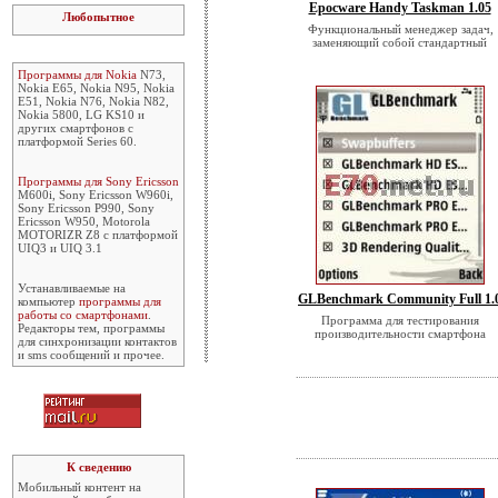
Epocware Handy Taskman 1.05
Любопытное
Функциональный менеджер задач,
заменяющий собой стандартный
Программы для Nokia
N73,
Nokia E65, Nokia N95, Nokia
E51, Nokia N76, Nokia N82,
Nokia 5800, LG KS10 и
других смартфонов с
платформой Series 60.
Программы для Sony Ericsson
M600i, Sony Ericsson W960i,
Sony Ericsson P990, Sony
Ericsson W950, Motorola
MOTORIZR Z8 с платформой
UIQ3 и UIQ 3.1
Устанавливаемые на
GLBenchmark Community Full 1.
компьютер
программы для
работы со смартфонами
.
Программа для тестирования
Редакторы тем, программы
производительности смартфона
для синхронизации контактов
и sms сообщений и прочее.
К сведению
Мобильный контент на