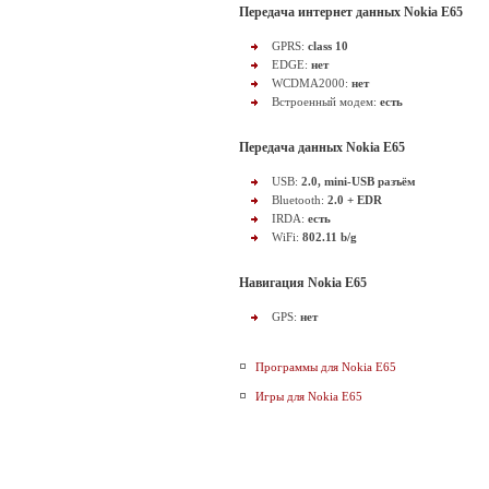
Передача интернет данных Nokia E65
GPRS:
class 10
EDGE:
нет
WCDMA2000:
нет
Встроенный модем:
есть
Передача данных Nokia E65
USB:
2.0, mini-USB разъём
Bluetooth:
2.0 + EDR
IRDA:
есть
WiFi:
802.11 b/g
Навигация Nokia E65
GPS:
нет
Программы для Nokia E65
Игры для Nokia E65