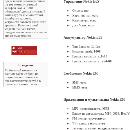
представлен революфионный
Управление Nokia E65
на тот момент сотовый
телефон Nokia 9000,
Стилус:
нет
обладавший дополнительной
клавиатурой и множеством
Хард-кнопки:
есть
атрибутов дорогих
Клавиатура:
есть
устройств сотовой связи того
времени. Именно с этой
Джойстик:
есть
модели, на наш взгляд,
следует вести летоисчисление
эпохи смартфонов.
Аккумулятор Nokia E65
Тип батареи:
Li-Ion
Емкость, mAh:
1000
Время разговора, ч.:
6:00
Время ожидания, ч.:
264:00
К сведению
Мобильный контент на
Сообщения Nokia E65
данном сайте собран из
открытых источников и
предоставляется сугубо в
SMS:
есть
ознакомительных целях.
MMS:
есть
Приложения и мультимедиа Nokia E65
MP3-проигрыватель:
MP3
Видео-проигрыватель:
MP4, 3GP, RealV
FM-тюнер:
отсутствует
TV-тюнер:
отсутствует
Java-приложения:
поддерживаются