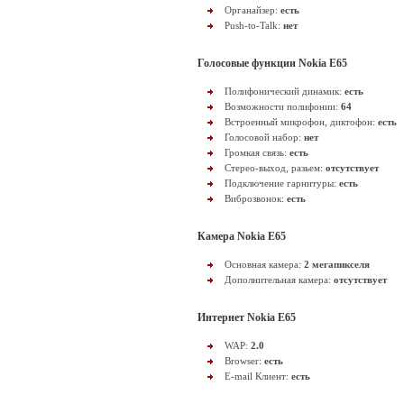
Органайзер:
есть
Push-to-Talk:
нет
Голосовые функции Nokia E65
Полифонический динамик:
есть
Возможности полифонии:
64
Встроенный микрофон, диктофон:
есть
Голосовой набор:
нет
Громкая связь:
есть
Стерео-выход, разьем:
отсутствует
Подключение гарнитуры:
есть
Виброзвонок:
есть
Камера Nokia E65
Основная камера:
2 мегапикселя
Дополнительная камера:
отсутствует
Интернет Nokia E65
WAP:
2.0
Browser:
есть
E-mail Клиент:
есть