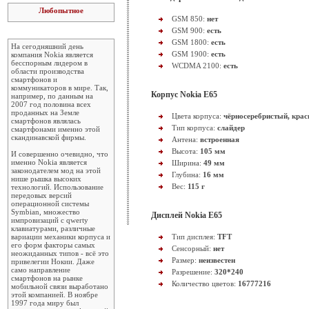
Любопытное
GSM 850:
нет
GSM 900:
есть
GSM 1800:
есть
На сегодняшний день
GSM 1900:
есть
компания Nokia является
бесспорным лидером в
WCDMA 2100:
есть
области производства
смартфонов и
коммуникаторов в мире. Так,
Корпус Nokia E65
например, по данным на
2007 год половина всех
проданных на Земле
Цвета корпуса:
чёрносеребристый, крас
смартфонов являлась
Тип корпуса:
слайдер
смартфонами именно этой
скандинавской фирмы.
Антена:
встроенная
Высота:
105 мм
И совершенно очевидно, что
именно Nokia является
Ширина:
49 мм
законодателем мод на этой
Глубина:
16 мм
нише рышка высоких
Вес:
115 г
технологий. Использование
передовых версий
операционной системы
Symbian, множество
Дисплей Nokia E65
импровизаций с qwerty
клавиатурами, различные
вариации механики корпуса и
Тип дисплея:
TFT
его форм факторы самых
Сенсорный:
нет
неожиданных типов - всё это
Размер:
неизвестен
привелегии Нокии. Даже
само направление
Разрешение:
320*240
смартфонов на рынке
Количество цветов:
16777216
мобильной связи выработано
этой компанией. В ноябре
1997 года миру был