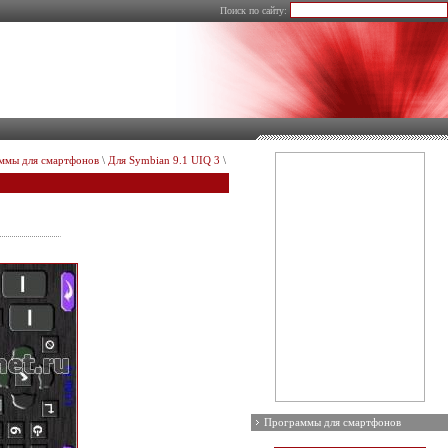
Поиск по сайту:
ммы для смартфонов
\
Для Symbian 9.1 UIQ 3
\
Программы для смартфонов