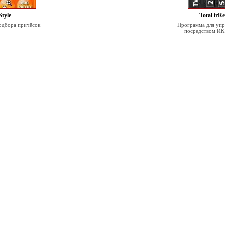
Style
Total irR
одбора причёсок
Программа для упр
посредством ИК