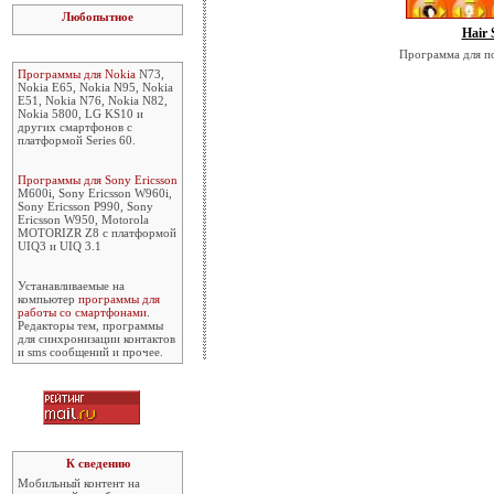
Любопытное
Hair 
Программа для п
Программы для Nokia
N73,
Nokia E65, Nokia N95, Nokia
E51, Nokia N76, Nokia N82,
Nokia 5800, LG KS10 и
других смартфонов с
платформой Series 60.
Программы для Sony Ericsson
M600i, Sony Ericsson W960i,
Sony Ericsson P990, Sony
Ericsson W950, Motorola
MOTORIZR Z8 с платформой
UIQ3 и UIQ 3.1
Устанавливаемые на
компьютер
программы для
работы со смартфонами
.
Редакторы тем, программы
для синхронизации контактов
и sms сообщений и прочее.
К сведению
Мобильный контент на