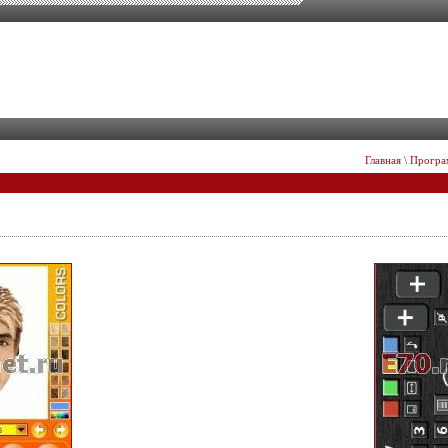
Главная
\
Програ