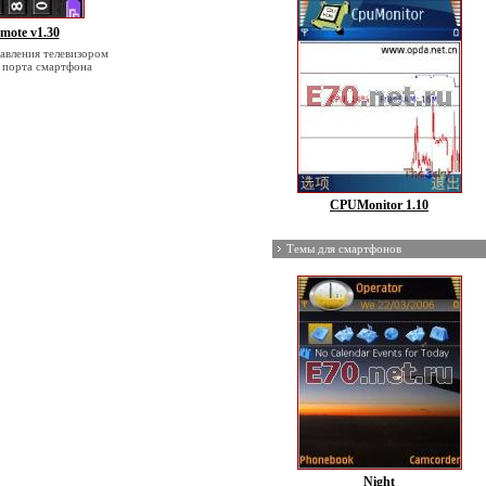
emote v1.30
авления телевизором
 порта смартфона
CPUMonitor 1.10
Темы для смартфонов
Night