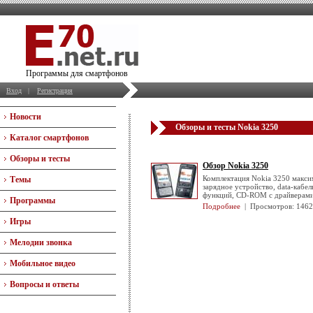
Программы для смартфонов
Вход
|
Регистрация
Новости
Обзоры и тесты Nokia 3250
Каталог смартфонов
Обзоры и тесты
Обзор Nokia 3250
Комплектация
Nokia 3250
максим
Темы
зарядное устройство, data-кабе
функций, CD-ROM c драйверам
Программы
Подробнее
| Просмотров: 146
Игры
Мелодии звонка
Мобильное видео
Вопросы и ответы