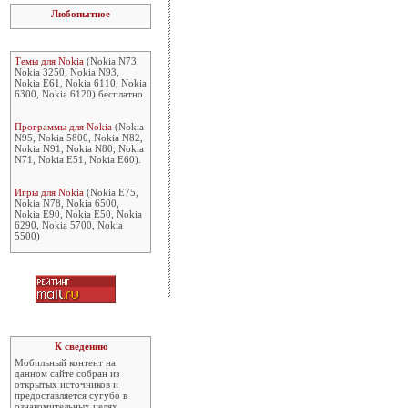
Любопытное
Темы для Nokia
(Nokia N73,
Nokia 3250, Nokia N93,
Nokia E61, Nokia 6110, Nokia
6300, Nokia 6120) бесплатно.
Программы для Nokia
(Nokia
N95, Nokia 5800, Nokia N82,
Nokia N91, Nokia N80, Nokia
N71, Nokia E51, Nokia E60).
Игры для Nokia
(Nokia E75,
Nokia N78, Nokia 6500,
Nokia E90, Nokia E50, Nokia
6290, Nokia 5700, Nokia
5500)
К сведению
Мобильный контент на
данном сайте собран из
открытых источников и
предоставляется сугубо в
ознакомительных целях.