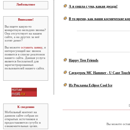
Любопытное
А я сошла с ума, какая досада!
В то время, как наши космические кор
Внимание!
Вы ищете какую-то
конкретную мелодию звонка?
Она отсутствует на нашем
сайте, а на других за неё
хотят денег?
Вы можете
оставить заявку
, и
интересующий вас звонок
появится в списке реалтонов
нашего сайта. Данная услуга
Happy Tree Friends
является бесплатной для
зарегистрированных
пользователей нашего сайта.
Саундтрек MC Hammer - U Cant Touch
Из Рекламы Eclipse Cool Ice
[
К сведению
Мобильный контент на
данном сайте собран из
открытых источников и
предоставляется сугубо в
Вы можете остав
ознакомительных целях.