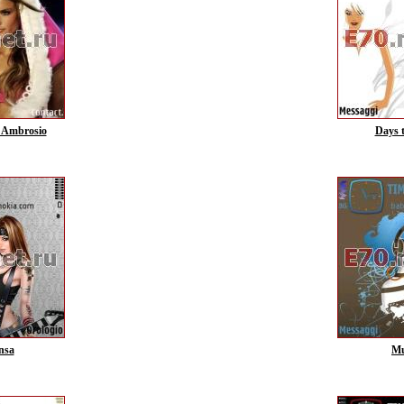
 Ambrosio
Days 
nsa
Mu