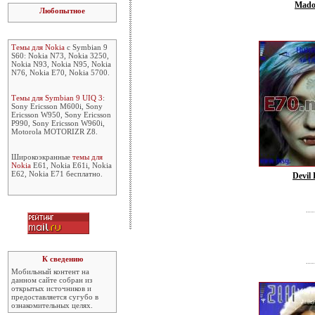
Mado
Любопытное
Темы для Nokia
с Symbian 9
S60: Nokia N73, Nokia 3250,
Nokia N93, Nokia N95, Nokia
N76, Nokia E70, Nokia 5700.
Темы для Symbian 9 UIQ 3
:
Sony Ericsson M600i, Sony
Ericsson W950, Sony Ericsson
P990, Sony Ericsson W960i,
Motorola MOTORIZR Z8.
Широкоэкранные
темы для
Nokia
E61, Nokia E61i, Nokia
E62, Nokia E71 бесплатно.
Devil
К сведению
Мобильный контент на
данном сайте собран из
открытых источников и
предоставляется сугубо в
ознакомительных целях.