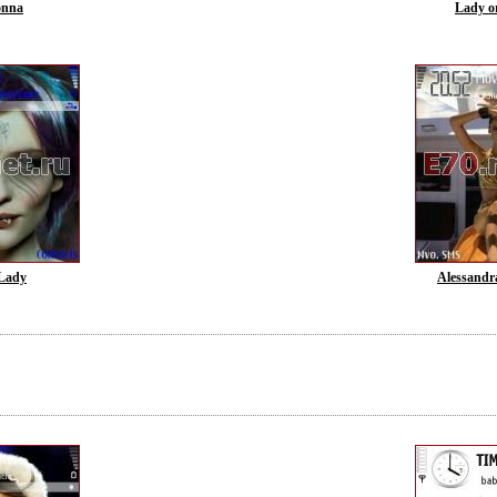
nna
Lady o
 Lady
Alessandr