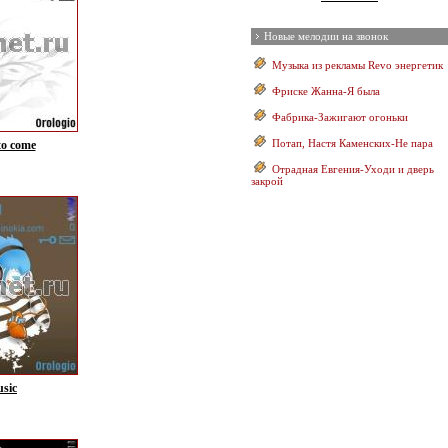
Новые мелодии на звонок
Музыка из рекламы Revo энергетик
Фриске Жанна-Я была
Фабрика-Зажигают огоньки
Потап, Настя Каменских-Не пара
to come
Отрадная Евгения-Уходи и дверь
закрой
sic