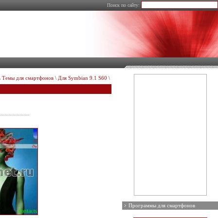
Поиск по сайту:
\
Темы для смартфонов
\
Для Symbian 9.1 S60
\
Программы для смартфонов