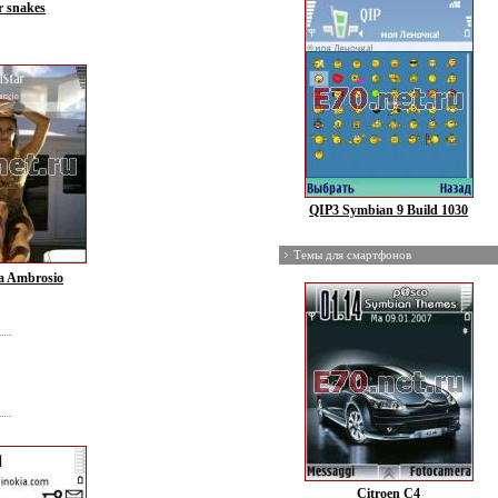
r snakes
QIP3 Symbian 9 Build 1030
Темы для смартфонов
a Ambrosio
Citroen C4