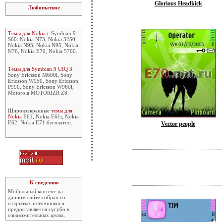
Glorious Headkick
Любопытное
Темы для Nokia
с Symbian 9
S60: Nokia N73, Nokia 3250,
Nokia N93, Nokia N95, Nokia
N76, Nokia E70, Nokia 5700.
Темы для Symbian 9 UIQ 3
:
Sony Ericsson M600i, Sony
Ericsson W950, Sony Ericsson
P990, Sony Ericsson W960i,
Motorola MOTORIZR Z8.
Широкоэкранные
темы для
Nokia
E61, Nokia E61i, Nokia
E62, Nokia E71 бесплатно.
Vector people
К сведению
Мобильный контент на
данном сайте собран из
открытых источников и
предоставляется сугубо в
ознакомительных целях.