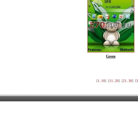
Green
[
1..10
] [
11..20
] [
21..30
] [
3