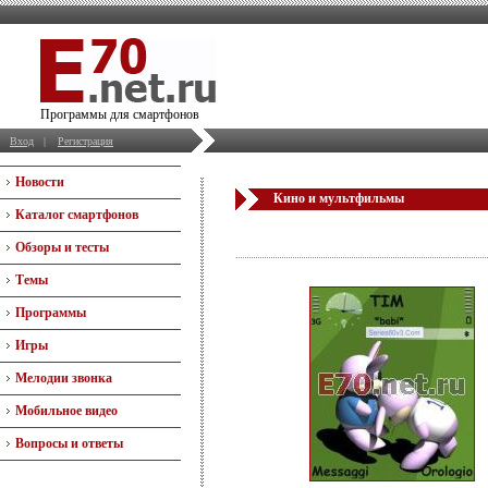
Программы для смартфонов
Вход
|
Регистрация
Новости
Кино и мультфильмы
Каталог смартфонов
Обзоры и тесты
Темы
Программы
Игры
Мелодии звонка
Мобильное видео
Вопросы и ответы