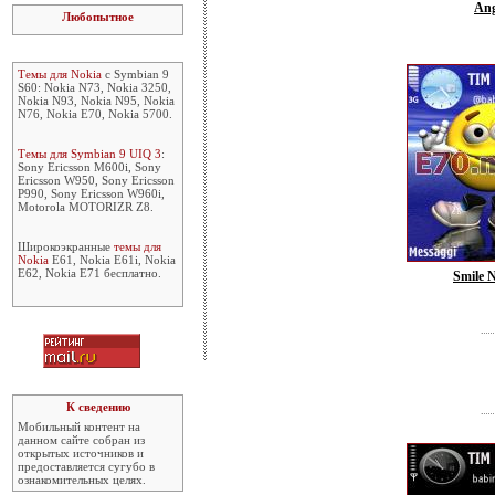
Ang
Любопытное
Темы для Nokia
с Symbian 9
S60: Nokia N73, Nokia 3250,
Nokia N93, Nokia N95, Nokia
N76, Nokia E70, Nokia 5700.
Темы для Symbian 9 UIQ 3
:
Sony Ericsson M600i, Sony
Ericsson W950, Sony Ericsson
P990, Sony Ericsson W960i,
Motorola MOTORIZR Z8.
Широкоэкранные
темы для
Nokia
E61, Nokia E61i, Nokia
E62, Nokia E71 бесплатно.
Smile N
К сведению
Мобильный контент на
данном сайте собран из
открытых источников и
предоставляется сугубо в
ознакомительных целях.