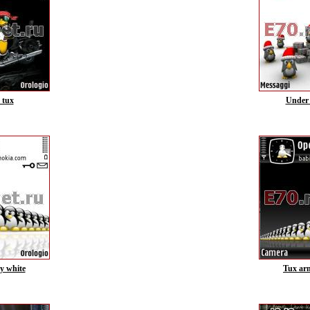
 tux
Under 
y white
Tux ar