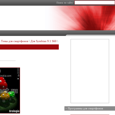
Поиск по сайту:
\
Темы для смартфонов
\
Для Symbian 9.1 S60
\
Программы для смартфонов