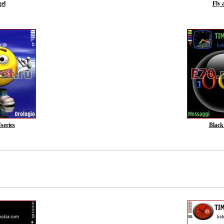
el
Fly 
series
Black