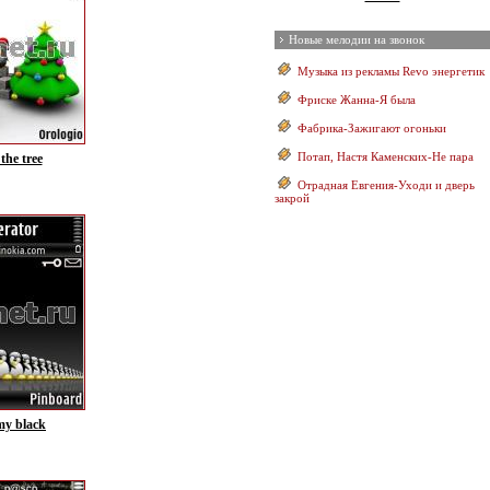
Новые мелодии на звонок
Музыка из рекламы Revo энергетик
Фриске Жанна-Я была
Фабрика-Зажигают огоньки
Потап, Настя Каменских-Не пара
the tree
Отрадная Евгения-Уходи и дверь
закрой
my black