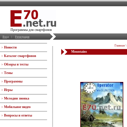
Программы для смартфонов
Вход
|
Регистрация
Главная
Новости
Mountains
Каталог смартфонов
Обзоры и тесты
Темы
Программы
Игры
Мелодии звонка
Мобильное видео
Вопросы и ответы