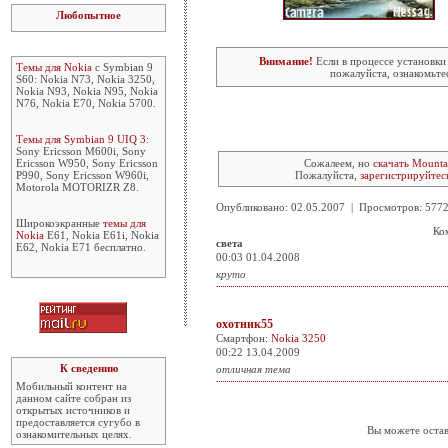
Любопытное
Внимание!
Если в процессе установки
Темы для Nokia
с Symbian 9
пожалуйста, ознакомьте
S60: Nokia N73, Nokia 3250,
Nokia N93, Nokia N95, Nokia
N76, Nokia E70, Nokia 5700.
Темы для Symbian 9 UIQ 3
:
Sony Ericsson M600i, Sony
Ericsson W950, Sony Ericsson
Сожалеем, но
скачать Mounta
P990, Sony Ericsson W960i,
Пожалуйста,
зарегистрируйтес
Motorola MOTORIZR Z8.
Опубликовано: 02.05.2007 | Просмотров: 57
Широкоэкранные
темы для
Ко
Nokia
E61, Nokia E61i, Nokia
света
E62, Nokia E71 бесплатно.
00:03 01.04.2008
круто
охотник55
Смартфон:
Nokia 3250
00:22 13.04.2009
К сведению
отличная тема
Мобильный контент на
данном сайте собран из
открытых источников и
предоставляется сугубо в
Вы можете остав
ознакомительных целях.