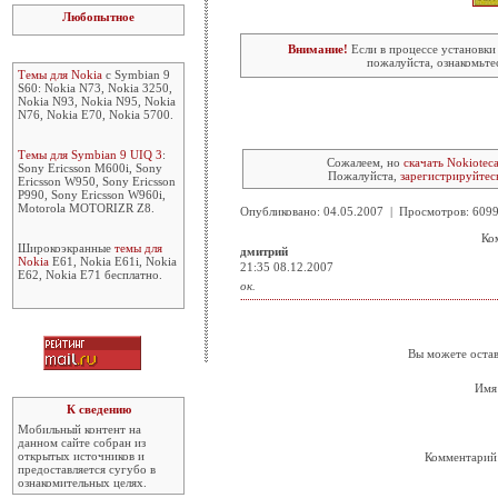
Любопытное
Внимание!
Если в процессе установки
пожалуйста, ознакомьте
Темы для Nokia
с Symbian 9
S60: Nokia N73, Nokia 3250,
Nokia N93, Nokia N95, Nokia
N76, Nokia E70, Nokia 5700.
Темы для Symbian 9 UIQ 3
:
Сожалеем, но
скачать Nokioteca
Sony Ericsson M600i, Sony
Пожалуйста,
зарегистрируйтес
Ericsson W950, Sony Ericsson
P990, Sony Ericsson W960i,
Motorola MOTORIZR Z8.
Опубликовано: 04.05.2007 | Просмотров: 60
Ко
Широкоэкранные
темы для
дмитрий
Nokia
E61, Nokia E61i, Nokia
21:35 08.12.2007
E62, Nokia E71 бесплатно.
ок.
Вы можете остав
Имя
К сведению
Мобильный контент на
данном сайте собран из
открытых источников и
Комментарий
предоставляется сугубо в
ознакомительных целях.