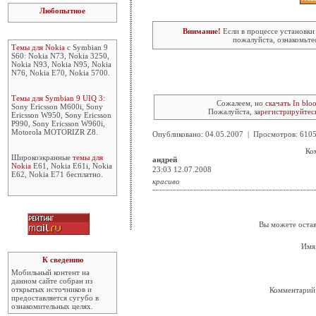
Любопытное
Внимание!
Если в процессе установки
пожалуйста, ознакомьте
Темы для Nokia
с Symbian 9
S60: Nokia N73, Nokia 3250,
Nokia N93, Nokia N95, Nokia
N76, Nokia E70, Nokia 5700.
Темы для Symbian 9 UIQ 3
:
Сожалеем, но
скачать In blo
Sony Ericsson M600i, Sony
Пожалуйста,
зарегистрируйтес
Ericsson W950, Sony Ericsson
P990, Sony Ericsson W960i,
Motorola MOTORIZR Z8.
Опубликовано: 04.05.2007 | Просмотров: 61
Ко
Широкоэкранные
темы для
андрей
Nokia
E61, Nokia E61i, Nokia
23:03 12.07.2008
E62, Nokia E71 бесплатно.
красиво
Вы можете остав
Имя
К сведению
Мобильный контент на
данном сайте собран из
открытых источников и
Комментарий
предоставляется сугубо в
ознакомительных целях.