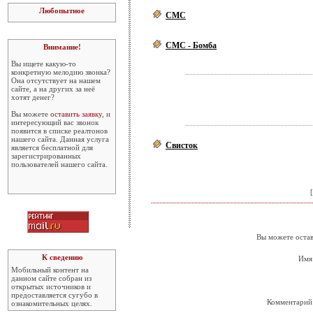
Любопытное
СМС
СМС - Бомба
Внимание!
Вы ищете какую-то
конкретную мелодию звонка?
Она отсутствует на нашем
сайте, а на других за неё
хотят денег?
Вы можете
оставить заявку
, и
интересующий вас звонок
появится в списке реалтонов
нашего сайта. Данная услуга
Свисток
является бесплатной для
зарегистрированных
пользователей нашего сайта.
[
Вы можете остав
К сведению
Имя
Мобильный контент на
данном сайте собран из
открытых источников и
предоставляется сугубо в
Комментарий
ознакомительных целях.