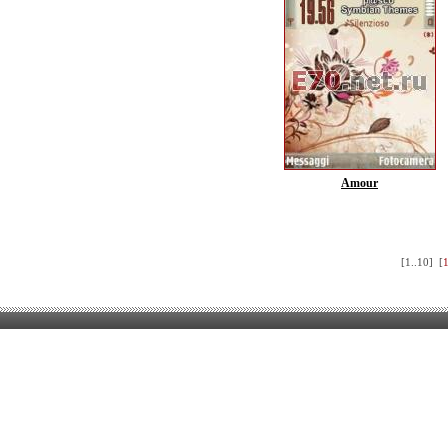
Amour
[
1..10
] [
1