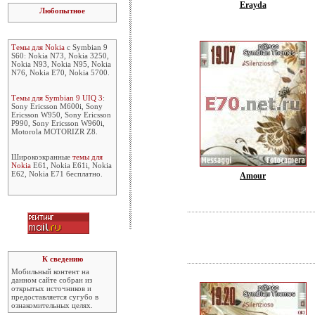
Erayda
Любопытное
Темы для Nokia
с Symbian 9
S60: Nokia N73, Nokia 3250,
Nokia N93, Nokia N95, Nokia
N76, Nokia E70, Nokia 5700.
Темы для Symbian 9 UIQ 3
:
Sony Ericsson M600i, Sony
Ericsson W950, Sony Ericsson
P990, Sony Ericsson W960i,
Motorola MOTORIZR Z8.
Широкоэкранные
темы для
Nokia
E61, Nokia E61i, Nokia
E62, Nokia E71 бесплатно.
Amour
К сведению
Мобильный контент на
данном сайте собран из
открытых источников и
предоставляется сугубо в
ознакомительных целях.