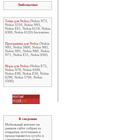
Любопытное
Темы для Nokia
(Nokia N73,
Nokia 3250, Nokia N93,
Nokia E61, Nokia 6110, Nokia
6300, Nokia 6120) бесплатно.
Программы для Nokia
(Nokia
N95, Nokia 5800, Nokia N82,
Nokia N91, Nokia N80, Nokia
N71, Nokia E51, Nokia E60).
Игры для Nokia
(Nokia E75,
Nokia N78, Nokia 6500,
Nokia E90, Nokia E50, Nokia
6290, Nokia 5700, Nokia
5500)
К сведению
Мобильный контент на
данном сайте собран из
открытых источников и
предоставляется сугубо в
ознакомительных целях.