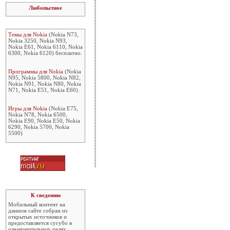
Любопытное
Темы для Nokia
(Nokia N73,
Nokia 3250, Nokia N93,
Nokia E61, Nokia 6110, Nokia
6300, Nokia 6120) бесплатно.
Программы для Nokia
(Nokia
N95, Nokia 5800, Nokia N82,
Nokia N91, Nokia N80, Nokia
N71, Nokia E51, Nokia E60).
Игры для Nokia
(Nokia E75,
Nokia N78, Nokia 6500,
Nokia E90, Nokia E50, Nokia
6290, Nokia 5700, Nokia
5500)
К сведению
Мобильный контент на
данном сайте собран из
открытых источников и
предоставляется сугубо в
ознакомительных целях.