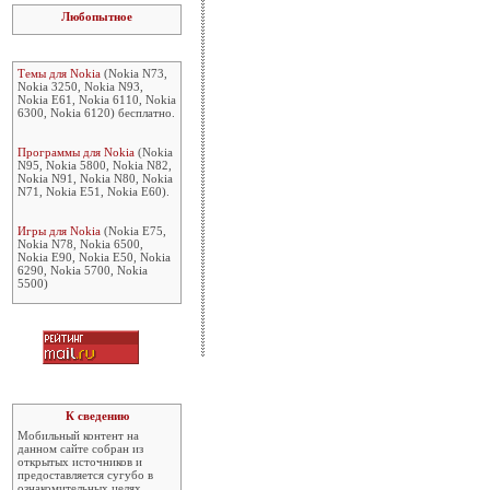
Любопытное
Темы для Nokia
(Nokia N73,
Nokia 3250, Nokia N93,
Nokia E61, Nokia 6110, Nokia
6300, Nokia 6120) бесплатно.
Программы для Nokia
(Nokia
N95, Nokia 5800, Nokia N82,
Nokia N91, Nokia N80, Nokia
N71, Nokia E51, Nokia E60).
Игры для Nokia
(Nokia E75,
Nokia N78, Nokia 6500,
Nokia E90, Nokia E50, Nokia
6290, Nokia 5700, Nokia
5500)
К сведению
Мобильный контент на
данном сайте собран из
открытых источников и
предоставляется сугубо в
ознакомительных целях.