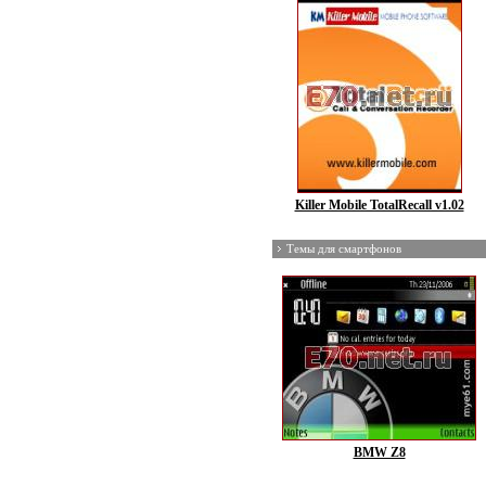
Killer Mobile TotalRecall v1.02
Темы для смартфонов
BMW Z8