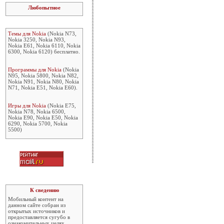
Любопытное
Темы для Nokia
(Nokia N73,
Nokia 3250, Nokia N93,
Nokia E61, Nokia 6110, Nokia
6300, Nokia 6120) бесплатно.
Программы для Nokia
(Nokia
N95, Nokia 5800, Nokia N82,
Nokia N91, Nokia N80, Nokia
N71, Nokia E51, Nokia E60).
Игры для Nokia
(Nokia E75,
Nokia N78, Nokia 6500,
Nokia E90, Nokia E50, Nokia
6290, Nokia 5700, Nokia
5500)
К сведению
Мобильный контент на
данном сайте собран из
открытых источников и
предоставляется сугубо в
ознакомительных целях.