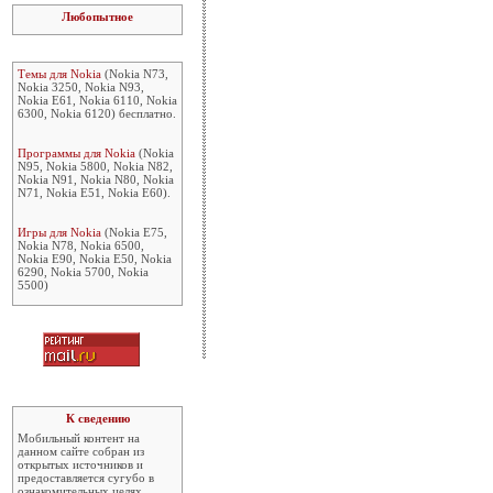
Любопытное
Темы для Nokia
(Nokia N73,
Nokia 3250, Nokia N93,
Nokia E61, Nokia 6110, Nokia
6300, Nokia 6120) бесплатно.
Программы для Nokia
(Nokia
N95, Nokia 5800, Nokia N82,
Nokia N91, Nokia N80, Nokia
N71, Nokia E51, Nokia E60).
Игры для Nokia
(Nokia E75,
Nokia N78, Nokia 6500,
Nokia E90, Nokia E50, Nokia
6290, Nokia 5700, Nokia
5500)
К сведению
Мобильный контент на
данном сайте собран из
открытых источников и
предоставляется сугубо в
ознакомительных целях.