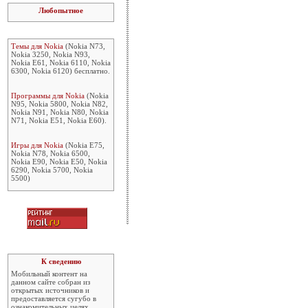
Любопытное
Темы для Nokia
(Nokia N73,
Nokia 3250, Nokia N93,
Nokia E61, Nokia 6110, Nokia
6300, Nokia 6120) бесплатно.
Программы для Nokia
(Nokia
N95, Nokia 5800, Nokia N82,
Nokia N91, Nokia N80, Nokia
N71, Nokia E51, Nokia E60).
Игры для Nokia
(Nokia E75,
Nokia N78, Nokia 6500,
Nokia E90, Nokia E50, Nokia
6290, Nokia 5700, Nokia
5500)
К сведению
Мобильный контент на
данном сайте собран из
открытых источников и
предоставляется сугубо в
ознакомительных целях.