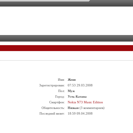
Имя:
Женя
Зарегистрирован:
07:53 29.03.2008
Пол:
Муж
Город:
Усть-Катава
Смартфон:
Nokia N73 Music Edition
Общительность:
Низкая
(3 комментариев)
Последний визит:
18:59 09.04.2008