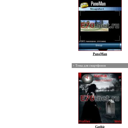
PanoMan
Темы для смартфонов
Gothic