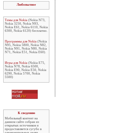
Любопытное
Темы для Nokia
(Nokia N73,
Nokia 3250, Nokia N93,
Nokia E61, Nokia 6110, Nokia
6300, Nokia 6120) бесплатно.
Программы для Nokia
(Nokia
N95, Nokia 5800, Nokia N82,
Nokia N91, Nokia N80, Nokia
N71, Nokia E51, Nokia E60).
Игры для Nokia
(Nokia E75,
Nokia N78, Nokia 6500,
Nokia E90, Nokia E50, Nokia
6290, Nokia 5700, Nokia
5500)
К сведению
Мобильный контент на
данном сайте собран из
открытых источников и
предоставляется сугубо в
ознакомительных целях.