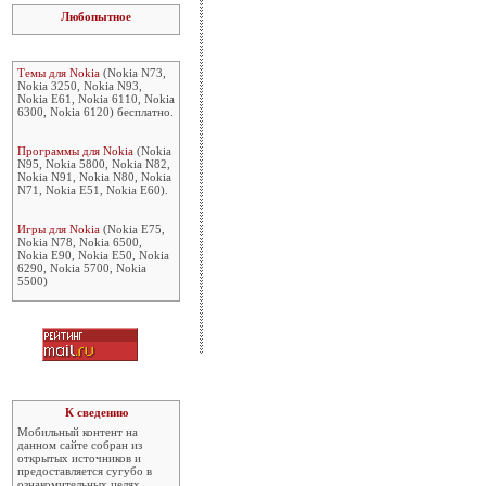
Любопытное
Темы для Nokia
(Nokia N73,
Nokia 3250, Nokia N93,
Nokia E61, Nokia 6110, Nokia
6300, Nokia 6120) бесплатно.
Программы для Nokia
(Nokia
N95, Nokia 5800, Nokia N82,
Nokia N91, Nokia N80, Nokia
N71, Nokia E51, Nokia E60).
Игры для Nokia
(Nokia E75,
Nokia N78, Nokia 6500,
Nokia E90, Nokia E50, Nokia
6290, Nokia 5700, Nokia
5500)
К сведению
Мобильный контент на
данном сайте собран из
открытых источников и
предоставляется сугубо в
ознакомительных целях.