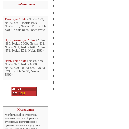
Любопытное
Темы для Nokia
(Nokia N73,
Nokia 3250, Nokia N93,
Nokia E61, Nokia 6110, Nokia
6300, Nokia 6120) бесплатно.
Программы для Nokia
(Nokia
N95, Nokia 5800, Nokia N82,
Nokia N91, Nokia N80, Nokia
N71, Nokia E51, Nokia E60).
Игры для Nokia
(Nokia E75,
Nokia N78, Nokia 6500,
Nokia E90, Nokia E50, Nokia
6290, Nokia 5700, Nokia
5500)
К сведению
Мобильный контент на
данном сайте собран из
открытых источников и
предоставляется сугубо в
ознакомительных целях.