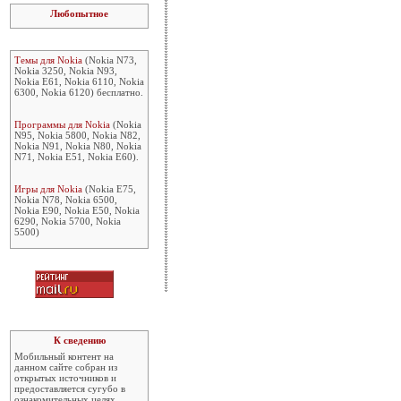
Любопытное
Темы для Nokia
(Nokia N73,
Nokia 3250, Nokia N93,
Nokia E61, Nokia 6110, Nokia
6300, Nokia 6120) бесплатно.
Программы для Nokia
(Nokia
N95, Nokia 5800, Nokia N82,
Nokia N91, Nokia N80, Nokia
N71, Nokia E51, Nokia E60).
Игры для Nokia
(Nokia E75,
Nokia N78, Nokia 6500,
Nokia E90, Nokia E50, Nokia
6290, Nokia 5700, Nokia
5500)
К сведению
Мобильный контент на
данном сайте собран из
открытых источников и
предоставляется сугубо в
ознакомительных целях.