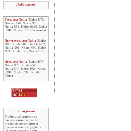
Любопытное
Темы для Nokia
(Nokia N73,
Nokia 3250, Nokia N93,
Nokia E61, Nokia 6110, Nokia
6300, Nokia 6120) бесплатно.
Программы для Nokia
(Nokia
N95, Nokia 5800, Nokia N82,
Nokia N91, Nokia N80, Nokia
N71, Nokia E51, Nokia E60).
Игры для Nokia
(Nokia E75,
Nokia N78, Nokia 6500,
Nokia E90, Nokia E50, Nokia
6290, Nokia 5700, Nokia
5500)
К сведению
Мобильный контент на
данном сайте собран из
открытых источников и
предоставляется сугубо в
ознакомительных целях.