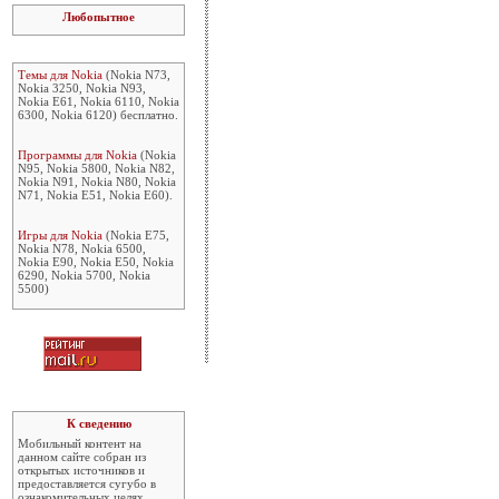
Любопытное
Темы для Nokia
(Nokia N73,
Nokia 3250, Nokia N93,
Nokia E61, Nokia 6110, Nokia
6300, Nokia 6120) бесплатно.
Программы для Nokia
(Nokia
N95, Nokia 5800, Nokia N82,
Nokia N91, Nokia N80, Nokia
N71, Nokia E51, Nokia E60).
Игры для Nokia
(Nokia E75,
Nokia N78, Nokia 6500,
Nokia E90, Nokia E50, Nokia
6290, Nokia 5700, Nokia
5500)
К сведению
Мобильный контент на
данном сайте собран из
открытых источников и
предоставляется сугубо в
ознакомительных целях.