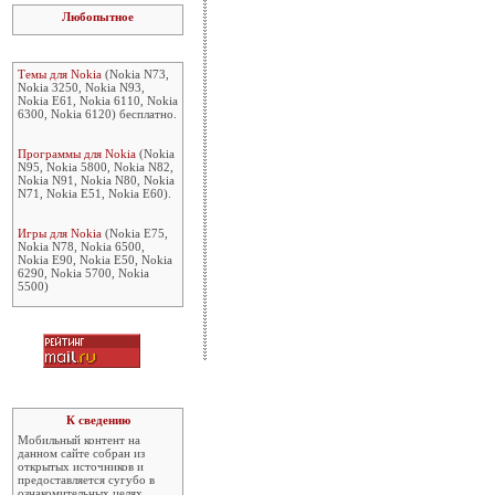
Любопытное
Темы для Nokia
(Nokia N73,
Nokia 3250, Nokia N93,
Nokia E61, Nokia 6110, Nokia
6300, Nokia 6120) бесплатно.
Программы для Nokia
(Nokia
N95, Nokia 5800, Nokia N82,
Nokia N91, Nokia N80, Nokia
N71, Nokia E51, Nokia E60).
Игры для Nokia
(Nokia E75,
Nokia N78, Nokia 6500,
Nokia E90, Nokia E50, Nokia
6290, Nokia 5700, Nokia
5500)
К сведению
Мобильный контент на
данном сайте собран из
открытых источников и
предоставляется сугубо в
ознакомительных целях.