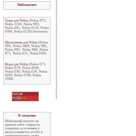
Любопытное
Темы для Nokia
(Nokia N73,
Nokia 3250, Nokia N93,
Nokia E61, Nokia 6110, Nokia
6300, Nokia 6120) бесплатно.
Программы для Nokia
(Nokia
N95, Nokia 5800, Nokia N82,
Nokia N91, Nokia N80, Nokia
N71, Nokia E51, Nokia E60).
Игры для Nokia
(Nokia E75,
Nokia N78, Nokia 6500,
Nokia E90, Nokia E50, Nokia
6290, Nokia 5700, Nokia
5500)
К сведению
Мобильный контент на
данном сайте собран из
открытых источников и
предоставляется сугубо в
ознакомительных целях.