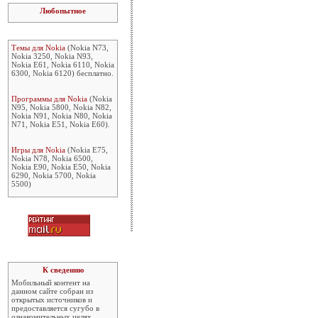
Любопытное
Темы для Nokia
(Nokia N73,
Nokia 3250, Nokia N93,
Nokia E61, Nokia 6110, Nokia
6300, Nokia 6120) бесплатно.
Программы для Nokia
(Nokia
N95, Nokia 5800, Nokia N82,
Nokia N91, Nokia N80, Nokia
N71, Nokia E51, Nokia E60).
Игры для Nokia
(Nokia E75,
Nokia N78, Nokia 6500,
Nokia E90, Nokia E50, Nokia
6290, Nokia 5700, Nokia
5500)
К сведению
Мобильный контент на
данном сайте собран из
открытых источников и
предоставляется сугубо в
ознакомительных целях.