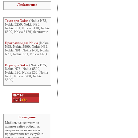
Любопытное
Темы для Nokia
(Nokia N73,
Nokia 3250, Nokia N93,
Nokia E61, Nokia 6110, Nokia
6300, Nokia 6120) бесплатно.
Программы для Nokia
(Nokia
N95, Nokia 5800, Nokia N82,
Nokia N91, Nokia N80, Nokia
N71, Nokia E51, Nokia E60).
Игры для Nokia
(Nokia E75,
Nokia N78, Nokia 6500,
Nokia E90, Nokia E50, Nokia
6290, Nokia 5700, Nokia
5500)
К сведению
Мобильный контент на
данном сайте собран из
открытых источников и
предоставляется сугубо в
ознакомительных целях.