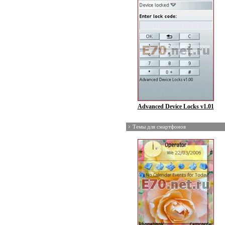
Advanced Device Locks v1.01
Темы для смартфонов