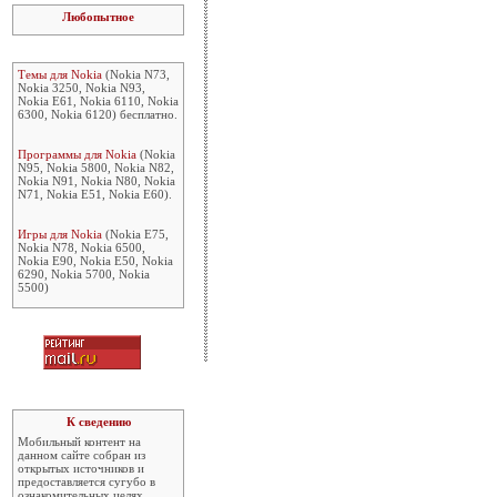
Любопытное
Темы для Nokia
(Nokia N73,
Nokia 3250, Nokia N93,
Nokia E61, Nokia 6110, Nokia
6300, Nokia 6120) бесплатно.
Программы для Nokia
(Nokia
N95, Nokia 5800, Nokia N82,
Nokia N91, Nokia N80, Nokia
N71, Nokia E51, Nokia E60).
Игры для Nokia
(Nokia E75,
Nokia N78, Nokia 6500,
Nokia E90, Nokia E50, Nokia
6290, Nokia 5700, Nokia
5500)
К сведению
Мобильный контент на
данном сайте собран из
открытых источников и
предоставляется сугубо в
ознакомительных целях.