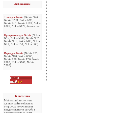
Любопытное
Темы для Nokia
(Nokia N73,
Nokia 3250, Nokia N93,
Nokia E61, Nokia 6110, Nokia
6300, Nokia 6120) бесплатно.
Программы для Nokia
(Nokia
N95, Nokia 5800, Nokia N82,
Nokia N91, Nokia N80, Nokia
N71, Nokia E51, Nokia E60).
Игры для Nokia
(Nokia E75,
Nokia N78, Nokia 6500,
Nokia E90, Nokia E50, Nokia
6290, Nokia 5700, Nokia
5500)
К сведению
Мобильный контент на
данном сайте собран из
открытых источников и
предоставляется сугубо в
ознакомительных целях.