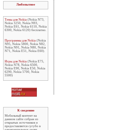
Любопытное
Темы для Nokia
(Nokia N73,
Nokia 3250, Nokia N93,
Nokia E61, Nokia 6110, Nokia
6300, Nokia 6120) бесплатно.
Программы для Nokia
(Nokia
N95, Nokia 5800, Nokia N82,
Nokia N91, Nokia N80, Nokia
N71, Nokia E51, Nokia E60).
Игры для Nokia
(Nokia E75,
Nokia N78, Nokia 6500,
Nokia E90, Nokia E50, Nokia
6290, Nokia 5700, Nokia
5500)
К сведению
Мобильный контент на
данном сайте собран из
открытых источников и
предоставляется сугубо в
ознакомительных целях.