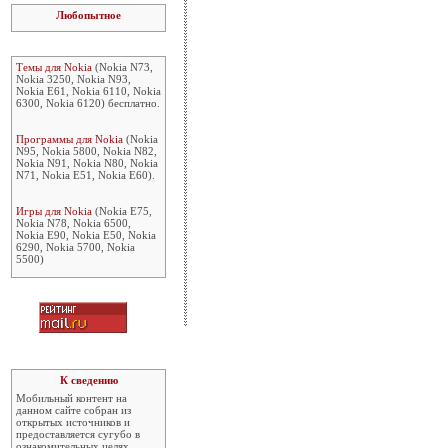
Любопытное
Темы для Nokia
(Nokia N73,
Nokia 3250, Nokia N93,
Nokia E61, Nokia 6110, Nokia
6300, Nokia 6120) бесплатно.
Программы для Nokia
(Nokia
N95, Nokia 5800, Nokia N82,
Nokia N91, Nokia N80, Nokia
N71, Nokia E51, Nokia E60).
Игры для Nokia
(Nokia E75,
Nokia N78, Nokia 6500,
Nokia E90, Nokia E50, Nokia
6290, Nokia 5700, Nokia
5500)
К сведению
Мобильный контент на
данном сайте собран из
открытых источников и
предоставляется сугубо в
ознакомительных целях.