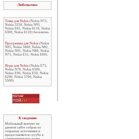
Любопытное
Темы для Nokia
(Nokia N73,
Nokia 3250, Nokia N93,
Nokia E61, Nokia 6110, Nokia
6300, Nokia 6120) бесплатно.
Программы для Nokia
(Nokia
N95, Nokia 5800, Nokia N82,
Nokia N91, Nokia N80, Nokia
N71, Nokia E51, Nokia E60).
Игры для Nokia
(Nokia E75,
Nokia N78, Nokia 6500,
Nokia E90, Nokia E50, Nokia
6290, Nokia 5700, Nokia
5500)
К сведению
Мобильный контент на
данном сайте собран из
открытых источников и
предоставляется сугубо в
ознакомительных целях.