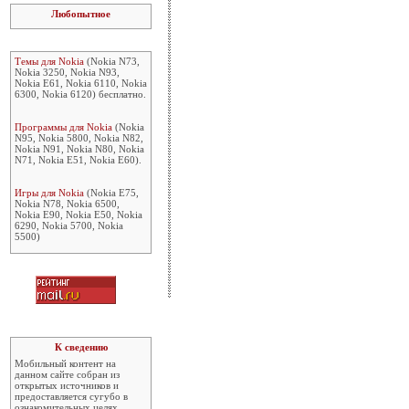
Любопытное
Темы для Nokia
(Nokia N73,
Nokia 3250, Nokia N93,
Nokia E61, Nokia 6110, Nokia
6300, Nokia 6120) бесплатно.
Программы для Nokia
(Nokia
N95, Nokia 5800, Nokia N82,
Nokia N91, Nokia N80, Nokia
N71, Nokia E51, Nokia E60).
Игры для Nokia
(Nokia E75,
Nokia N78, Nokia 6500,
Nokia E90, Nokia E50, Nokia
6290, Nokia 5700, Nokia
5500)
К сведению
Мобильный контент на
данном сайте собран из
открытых источников и
предоставляется сугубо в
ознакомительных целях.