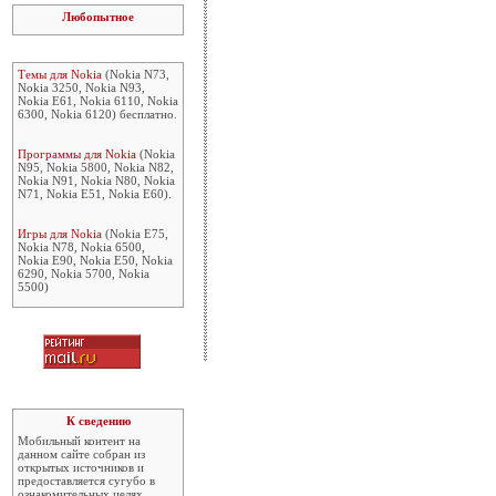
Любопытное
Темы для Nokia
(Nokia N73,
Nokia 3250, Nokia N93,
Nokia E61, Nokia 6110, Nokia
6300, Nokia 6120) бесплатно.
Программы для Nokia
(Nokia
N95, Nokia 5800, Nokia N82,
Nokia N91, Nokia N80, Nokia
N71, Nokia E51, Nokia E60).
Игры для Nokia
(Nokia E75,
Nokia N78, Nokia 6500,
Nokia E90, Nokia E50, Nokia
6290, Nokia 5700, Nokia
5500)
К сведению
Мобильный контент на
данном сайте собран из
открытых источников и
предоставляется сугубо в
ознакомительных целях.