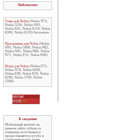
Любопытное
Темы для Nokia
(Nokia N73,
Nokia 3250, Nokia N93,
Nokia E61, Nokia 6110, Nokia
6300, Nokia 6120) бесплатно.
Программы для Nokia
(Nokia
N95, Nokia 5800, Nokia N82,
Nokia N91, Nokia N80, Nokia
N71, Nokia E51, Nokia E60).
Игры для Nokia
(Nokia E75,
Nokia N78, Nokia 6500,
Nokia E90, Nokia E50, Nokia
6290, Nokia 5700, Nokia
5500)
К сведению
Мобильный контент на
данном сайте собран из
открытых источников и
предоставляется сугубо в
ознакомительных целях.