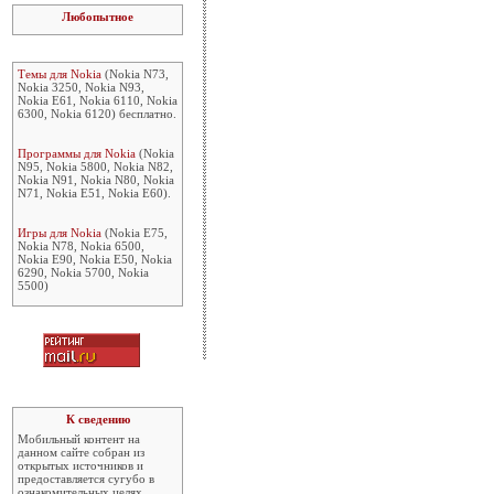
Любопытное
Темы для Nokia
(Nokia N73,
Nokia 3250, Nokia N93,
Nokia E61, Nokia 6110, Nokia
6300, Nokia 6120) бесплатно.
Программы для Nokia
(Nokia
N95, Nokia 5800, Nokia N82,
Nokia N91, Nokia N80, Nokia
N71, Nokia E51, Nokia E60).
Игры для Nokia
(Nokia E75,
Nokia N78, Nokia 6500,
Nokia E90, Nokia E50, Nokia
6290, Nokia 5700, Nokia
5500)
К сведению
Мобильный контент на
данном сайте собран из
открытых источников и
предоставляется сугубо в
ознакомительных целях.