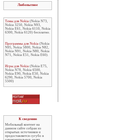
Любопытное
Темы для Nokia
(Nokia N73,
Nokia 3250, Nokia N93,
Nokia E61, Nokia 6110, Nokia
6300, Nokia 6120) бесплатно.
Программы для Nokia
(Nokia
N95, Nokia 5800, Nokia N82,
Nokia N91, Nokia N80, Nokia
N71, Nokia E51, Nokia E60).
Игры для Nokia
(Nokia E75,
Nokia N78, Nokia 6500,
Nokia E90, Nokia E50, Nokia
6290, Nokia 5700, Nokia
5500)
К сведению
Мобильный контент на
данном сайте собран из
открытых источников и
предоставляется сугубо в
ознакомительных целях.