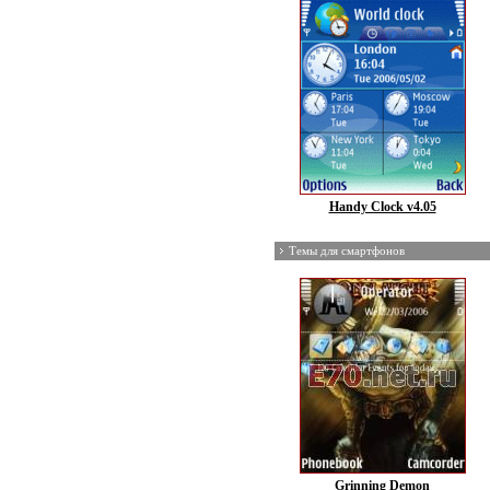
Handy Clock v4.05
Темы для смартфонов
Grinning Demon