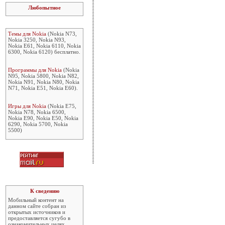
Любопытное
Темы для Nokia
(Nokia N73,
Nokia 3250, Nokia N93,
Nokia E61, Nokia 6110, Nokia
6300, Nokia 6120) бесплатно.
Программы для Nokia
(Nokia
N95, Nokia 5800, Nokia N82,
Nokia N91, Nokia N80, Nokia
N71, Nokia E51, Nokia E60).
Игры для Nokia
(Nokia E75,
Nokia N78, Nokia 6500,
Nokia E90, Nokia E50, Nokia
6290, Nokia 5700, Nokia
5500)
К сведению
Мобильный контент на
данном сайте собран из
открытых источников и
предоставляется сугубо в
ознакомительных целях.