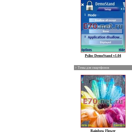
Psiloc DemoStand v1.04
Темы для смартфонов
Rainbow Flower