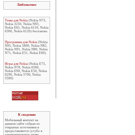
Любопытное
Темы для Nokia
(Nokia N73,
Nokia 3250, Nokia N93,
Nokia E61, Nokia 6110, Nokia
6300, Nokia 6120) бесплатно.
Программы для Nokia
(Nokia
N95, Nokia 5800, Nokia N82,
Nokia N91, Nokia N80, Nokia
N71, Nokia E51, Nokia E60).
Игры для Nokia
(Nokia E75,
Nokia N78, Nokia 6500,
Nokia E90, Nokia E50, Nokia
6290, Nokia 5700, Nokia
5500)
К сведению
Мобильный контент на
данном сайте собран из
открытых источников и
предоставляется сугубо в
ознакомительных целях.