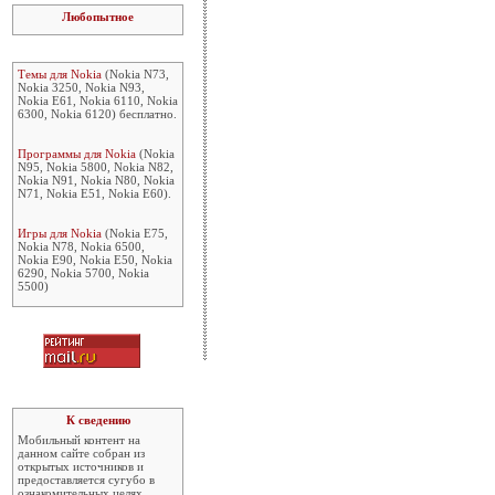
Любопытное
Темы для Nokia
(Nokia N73,
Nokia 3250, Nokia N93,
Nokia E61, Nokia 6110, Nokia
6300, Nokia 6120) бесплатно.
Программы для Nokia
(Nokia
N95, Nokia 5800, Nokia N82,
Nokia N91, Nokia N80, Nokia
N71, Nokia E51, Nokia E60).
Игры для Nokia
(Nokia E75,
Nokia N78, Nokia 6500,
Nokia E90, Nokia E50, Nokia
6290, Nokia 5700, Nokia
5500)
К сведению
Мобильный контент на
данном сайте собран из
открытых источников и
предоставляется сугубо в
ознакомительных целях.