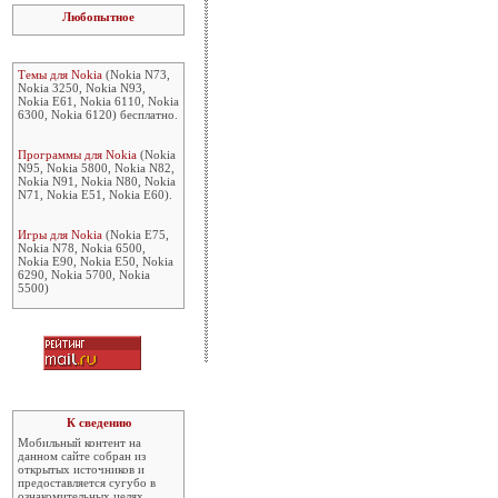
Любопытное
Темы для Nokia
(Nokia N73,
Nokia 3250, Nokia N93,
Nokia E61, Nokia 6110, Nokia
6300, Nokia 6120) бесплатно.
Программы для Nokia
(Nokia
N95, Nokia 5800, Nokia N82,
Nokia N91, Nokia N80, Nokia
N71, Nokia E51, Nokia E60).
Игры для Nokia
(Nokia E75,
Nokia N78, Nokia 6500,
Nokia E90, Nokia E50, Nokia
6290, Nokia 5700, Nokia
5500)
К сведению
Мобильный контент на
данном сайте собран из
открытых источников и
предоставляется сугубо в
ознакомительных целях.