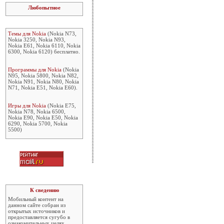
Любопытное
Темы для Nokia
(Nokia N73,
Nokia 3250, Nokia N93,
Nokia E61, Nokia 6110, Nokia
6300, Nokia 6120) бесплатно.
Программы для Nokia
(Nokia
N95, Nokia 5800, Nokia N82,
Nokia N91, Nokia N80, Nokia
N71, Nokia E51, Nokia E60).
Игры для Nokia
(Nokia E75,
Nokia N78, Nokia 6500,
Nokia E90, Nokia E50, Nokia
6290, Nokia 5700, Nokia
5500)
К сведению
Мобильный контент на
данном сайте собран из
открытых источников и
предоставляется сугубо в
ознакомительных целях.