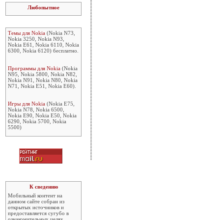
Любопытное
Темы для Nokia
(Nokia N73,
Nokia 3250, Nokia N93,
Nokia E61, Nokia 6110, Nokia
6300, Nokia 6120) бесплатно.
Программы для Nokia
(Nokia
N95, Nokia 5800, Nokia N82,
Nokia N91, Nokia N80, Nokia
N71, Nokia E51, Nokia E60).
Игры для Nokia
(Nokia E75,
Nokia N78, Nokia 6500,
Nokia E90, Nokia E50, Nokia
6290, Nokia 5700, Nokia
5500)
К сведению
Мобильный контент на
данном сайте собран из
открытых источников и
предоставляется сугубо в
ознакомительных целях.