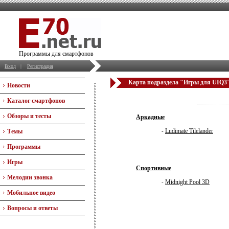
Программы для смартфонов
Вход
|
Регистрация
Карта подраздела "Игры для UIQ3"
Новости
Каталог смартфонов
Обзоры и тесты
Аркадные
Ludimate Tilelander
Темы
-
Программы
Игры
Спортивные
Мелодии звонка
Midnight Pool 3D
-
Мобильное видео
Вопросы и ответы