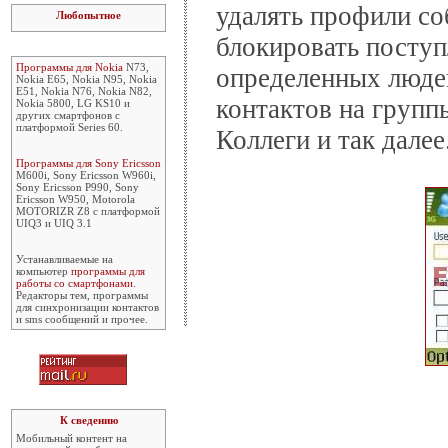
удалять профили со
Любопытное
блокировать посту
Программы для Nokia
N73,
определенных людей
Nokia E65, Nokia N95, Nokia
E51, Nokia N76, Nokia N82,
контактов на групп
Nokia 5800, LG KS10 и
других смартфонов с
платформой Series 60.
Коллеги и так далее
Программы для Sony Ericsson
M600i, Sony Ericsson W960i,
Sony Ericsson P990, Sony
Ericsson W950, Motorola
MOTORIZR Z8 с платформой
UIQ3 и UIQ 3.1
Устанавливаемые на
компьютер
программы для
работы со смартфонами
.
Редакторы тем, программы
для синхронизации контактов
и sms сообщений и прочее.
К сведению
Мобильный контент на