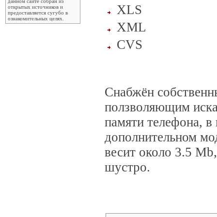
данном сайте собран из
XLS
открытых источников и
предоставляется сугубо в
ознакомительных целях.
XML
CVS
Снабжён собственн
ползволяющим иска
памяти телефона, в 
дополнительном мо
весит около 3.5 Mb
шустро.