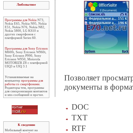
Любопытное
Программы для Nokia
N73,
Nokia E65, Nokia N95, Nokia
E51, Nokia N76, Nokia N82,
Nokia 5800, LG KS10 и
других смартфонов с
платформой Series 60.
Программы для Sony Ericsson
M600i, Sony Ericsson W960i,
Sony Ericsson P990, Sony
Ericsson W950, Motorola
MOTORIZR Z8 с платформой
UIQ3 и UIQ 3.1
Позволяет просматр
Устанавливаемые на
компьютер
программы для
работы со смартфонами
.
документы в форма
Редакторы тем, программы
для синхронизации контактов
и sms сообщений и прочее.
DOC
TXT
К сведению
RTF
Мобильный контент на