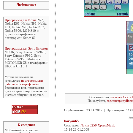
Любопытное
Программы для Nokia
N73,
Nokia E65, Nokia N95, Nokia
E51, Nokia N76, Nokia N82,
Nokia 5800, LG KS10 и
других смартфонов с
платформой Series 60.
Программы для Sony Ericsson
M600i, Sony Ericsson W960i,
Sony Ericsson P990, Sony
Ericsson W950, Motorola
MOTORIZR Z8 с платформой
UIQ3 и UIQ 3.1
Устанавливаемые на
компьютер
программы для
работы со смартфонами
.
Редакторы тем, программы
для синхронизации контактов
и sms сообщений и прочее.
Сожалеем, но
скачать cCalc v
Пожалуйста,
зарегистрируйтес
Опубликовано: 23.04.2007 | Просмотров: 11
Ко
boryan65
К сведению
Смартфон:
Nokia 3250 XpressMusic
15:14 26.01.2008
Мобильный контент на