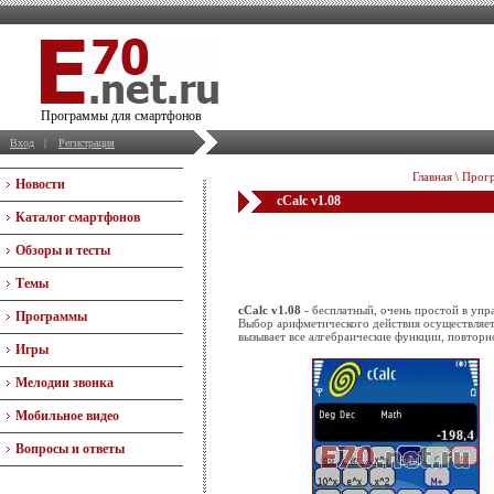
Программы для смартфонов
Вход
|
Регистрация
Главная
\
Прогр
Новости
cCalc v1.08
Каталог смартфонов
Обзоры и тесты
Темы
cCalc v1.08
- бесплатный, очень простой в упр
Программы
Выбор арифметического действия осуществляет
вызывает все алгебраические функции, повтор
Игры
Мелодии звонка
Мобильное видео
Вопросы и ответы