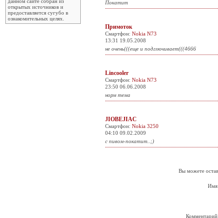
данном сайте собран из
Покатит
открытых источников и
предоставляется сугубо в
ознакомительных целях.
Примоток
Смартфон:
Nokia N73
13:31 19.05.2008
не очень(((еще и подглючивает(((4666
Lincooler
Смартфон:
Nokia N73
23:50 06.06.2008
норм тема
JIOBEJIAC
Смартфон:
Nokia 3250
04:10 09.02.2009
c пивом-покатит..;)
Вы можете остав
Имя
Комментарий