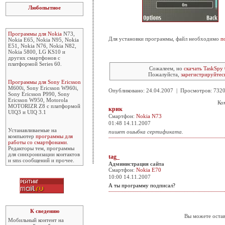
Любопытное
Программы для Nokia
N73,
Для установки программы, файл необходимо
п
Nokia E65, Nokia N95, Nokia
E51, Nokia N76, Nokia N82,
Nokia 5800, LG KS10 и
других смартфонов с
платформой Series 60.
Сожалеем, но
скачать TaskSpy 
Пожалуйста,
зарегистрируйтес
Программы для Sony Ericsson
M600i, Sony Ericsson W960i,
Опубликовано: 24.04.2007 | Просмотров: 73
Sony Ericsson P990, Sony
Ericsson W950, Motorola
Ко
MOTORIZR Z8 с платформой
крик
UIQ3 и UIQ 3.1
Смартфон:
Nokia N73
01:48 14.11.2007
Устанавливаемые на
пишет ошыбка сертификата.
компьютер
программы для
работы со смартфонами
.
Редакторы тем, программы
для синхронизации контактов
tag_
и sms сообщений и прочее.
Администрация сайта
Смартфон:
Nokia E70
10:00 14.11.2007
А ты программу подписал?
К сведению
Вы можете остав
Мобильный контент на