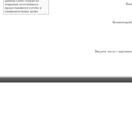
данном сайте собран из
Имя
открытых источников и
предоставляется сугубо в
ознакомительных целях.
Комментарий
Введите число с картинки