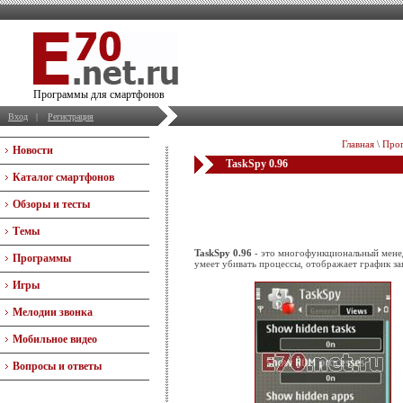
Программы для смартфонов
Вход
|
Регистрация
Главная
\
Прог
Новости
TaskSpy 0.96
Каталог смартфонов
Обзоры и тесты
Темы
TaskSpy 0.96
- это многофункциональный мене
Программы
умеет убивать процессы, отображает график з
Игры
Мелодии звонка
Мобильное видео
Вопросы и ответы